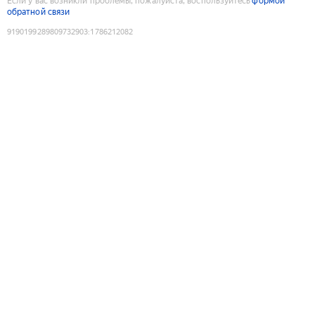
Если у вас возникли проблемы, пожалуйста, воспользуйтесь
формой
обратной связи
9190199289809732903
:
1786212082