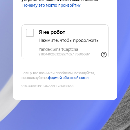
Почему это могло произойти?
Если у вас возникли проблемы, пожалуйста,
воспользуйтесь
формой обратной связи
9180440031916462299
:
1786066658